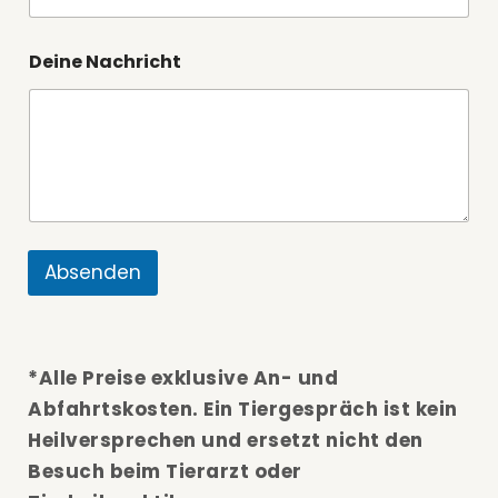
r
i
c
Deine Nachricht
h
t
Absenden
*Alle Preise exklusive An- und
Abfahrtskosten. Ein Tiergespräch ist kein
Heilversprechen und ersetzt nicht den
Besuch beim Tierarzt oder