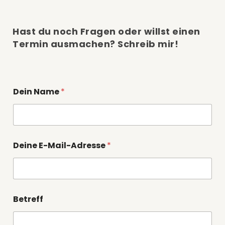
Hast du noch Fragen oder willst einen
Termin ausmachen? Schreib mir!
Dein Name
*
*
Deine E-Mail-Adresse
*
D
e
i
n
e
N
Betreff
a
c
h