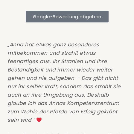
Anna, war die lösung!
Mein Hund hatte bis zu 12 Anfälle am Tag. TA
Google-Bewertung abgeben
war am Ende mit seinen Möglichkeiten und
stand mir dennoch hilfsbereit zur seit.
Dank dem Gespräch mit Anna konnte ich
meine Möglichkeiten ausschöpfen und wusste
ich kann meinem Tier noch helfen.
„Anna hat etwas ganz besonderes
Was soll ich sagen. Pepe wird dieses Jahr
mitbekommen und strahlt etwas
17Jahre und springt wieder durch die Gegend.
feenartiges aus. Ihr Strahlen und ihre
Vielen lieben Dank!
Beständigkeit und immer wieder weiter
gehen und nie aufgeben – Das gibt nicht
nur ihr selber Kraft, sondern das strahlt sie
auch an ihre Umgebung aus. Deshalb
glaube ich das Annas Kompetenzzentrum
zum Wohle der Pferde von Erfolg gekrönt
sein wird.“