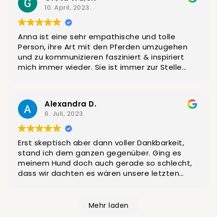
dass du großartig bist in dem was du tust!
10. April, 2023.
Absolut lohnens- und empfehlenswert für
Pferd und Mesch :)
Anna ist eine sehr empathische und tolle
Person, ihre Art mit den Pferden umzugehen
und zu kommunizieren fasziniert & inspiriert
mich immer wieder. Sie ist immer zur Stelle
wenn ich mit meinen Pferden mal nicht weiter
weiß.
Alexandra D.
6. Juli, 2023.
Erst skeptisch aber dann voller Dankbarkeit,
stand ich dem ganzen gegenüber. Ging es
meinem Hund doch auch gerade so schlecht,
dass wir dachten es wären unsere letzten
Tage.
Habe ich alles getan?
Was bin ich ihm noch schuldig?
Mehr laden
Nach 16Jahren voll Liebe, Treue und Sicherheit.