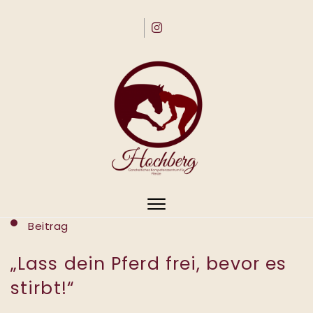
Skip to content
Toggle
Beitrag
navigation
„Lass dein Pferd frei, bevor es
stirbt!“