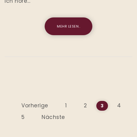
Ich höre…
MEHR LESEN..
Seitennummerierung der
Vorherige
1
2
4
3
5
Nächste